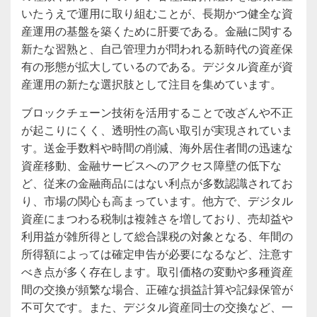
いたうえで運用に取り組むことが、長期かつ健全な資
産運用の基盤を築くために肝要である。金融に関する
新たな習熟と、自己管理力が問われる新時代の資産保
有の形態が拡大しているのである。デジタル資産が資
産運用の新たな選択肢として注目を集めています。
ブロックチェーン技術を活用することで改ざんや不正
が起こりにくく、透明性の高い取引が実現されていま
す。送金手数料や時間の削減、海外居住者間の迅速な
資産移動、金融サービスへのアクセス障壁の低下な
ど、従来の金融商品にはない利点が多数認識されてお
り、市場の関心も高まっています。他方で、デジタル
資産にまつわる税制は複雑さを増しており、売却益や
利用益が雑所得として総合課税の対象となる、年間の
所得額によっては確定申告が必要になるなど、注意す
べき点が多く存在します。取引価格の変動や多種資産
間の交換が頻繁な場合、正確な損益計算や記録保管が
不可欠です。また、デジタル資産同士の交換など、一