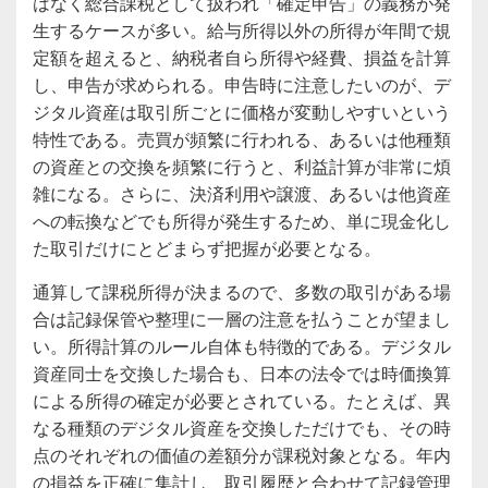
はなく総合課税として扱われ「確定申告」の義務が発
生するケースが多い。給与所得以外の所得が年間で規
定額を超えると、納税者自ら所得や経費、損益を計算
し、申告が求められる。申告時に注意したいのが、デ
ジタル資産は取引所ごとに価格が変動しやすいという
特性である。売買が頻繁に行われる、あるいは他種類
の資産との交換を頻繁に行うと、利益計算が非常に煩
雑になる。さらに、決済利用や譲渡、あるいは他資産
への転換などでも所得が発生するため、単に現金化し
た取引だけにとどまらず把握が必要となる。
通算して課税所得が決まるので、多数の取引がある場
合は記録保管や整理に一層の注意を払うことが望まし
い。所得計算のルール自体も特徴的である。デジタル
資産同士を交換した場合も、日本の法令では時価換算
による所得の確定が必要とされている。たとえば、異
なる種類のデジタル資産を交換しただけでも、その時
点のそれぞれの価値の差額分が課税対象となる。年内
の損益を正確に集計し、取引履歴と合わせて記録管理