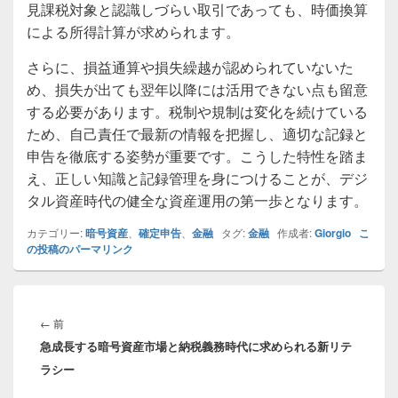
見課税対象と認識しづらい取引であっても、時価換算
による所得計算が求められます。
さらに、損益通算や損失繰越が認められていないた
め、損失が出ても翌年以降には活用できない点も留意
する必要があります。税制や規制は変化を続けている
ため、自己責任で最新の情報を把握し、適切な記録と
申告を徹底する姿勢が重要です。こうした特性を踏ま
え、正しい知識と記録管理を身につけることが、デジ
タル資産時代の健全な資産運用の第一歩となります。
カテゴリー:
暗号資産
、
確定申告
、
金融
タグ:
金融
作成者:
Giorgio
こ
の投稿のパーマリンク
投
稿
前
←
前
ナ
急成長する暗号資産市場と納税義務時代に求められる新リテ
の
ビ
ラシー
投
ゲ
稿: