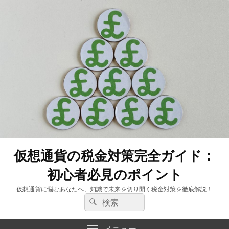
仮想通貨の税金対策完全ガイド：
初心者必見のポイント
仮想通貨に悩むあなたへ、知識で未来を切り開く税金対策を徹底解説！
検
検
索:
索
メニュー