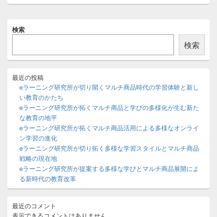
メ
検索
イ
ン
検索
サ
イ
ド
バ
最近の投稿
ー
eラーニング研究所が切り開くマルチ商品時代の学習体験と新し
ウ
い教育のかたち
ィ
eラーニング研究所が拓くマルチ商品と学びの多様化が生む新た
ジ
な教育の地平
ェ
ッ
eラーニング研究所が拓くマルチ商品活用による多様なオンライ
ト
ン学習の進化
エ
eラーニング研究所が切り拓く多様な学習スタイルとマルチ商品
リ
戦略の現在地
ア
eラーニング研究所が提案する多様な学びとマルチ商品展開によ
る新時代の教育改革
最近のコメント
表示できるコメントはありません。