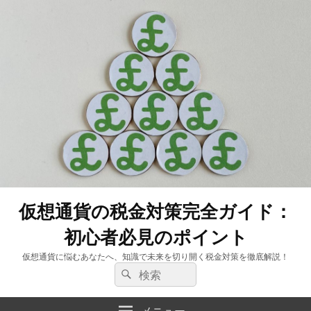
仮想通貨の税金対策完全ガイド：
初心者必見のポイント
仮想通貨に悩むあなたへ、知識で未来を切り開く税金対策を徹底解説！
検
検
索:
索
メニュー