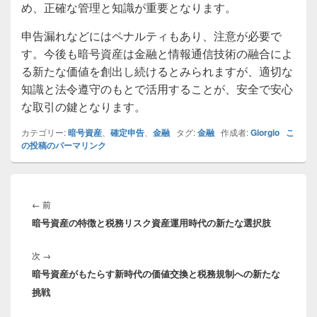
め、正確な管理と知識が重要となります。
申告漏れなどにはペナルティもあり、注意が必要で
す。今後も暗号資産は金融と情報通信技術の融合によ
る新たな価値を創出し続けるとみられますが、適切な
知識と法令遵守のもとで活用することが、安全で安心
な取引の鍵となります。
カテゴリー:
暗号資産
、
確定申告
、
金融
タグ:
金融
作成者:
Giorgio
こ
の投稿のパーマリンク
投
稿
前
←
前
ナ
暗号資産の特徴と税務リスク資産運用時代の新たな選択肢
の
ビ
投
ゲ
次
次
→
稿:
ー
暗号資産がもたらす新時代の価値交換と税務規制への新たな
の
シ
挑戦
投
ョ
稿:
ン